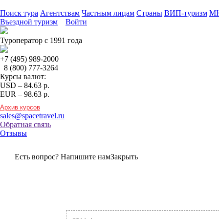
Поиск тура
Агентствам
Частным лицам
Страны
ВИП-туризм
MI
Въездной туризм
Войти
Туроператор с 1991 года
+7 (495)
989-2000
8 (800)
777-3264
Курсы валют:
USD
–
84.63
р.
EUR
–
98.63
р.
Архив курсов
sales@spacetravel.ru
Обратная связь
Отзывы
Есть вопрос? Напишите нам
Закрыть