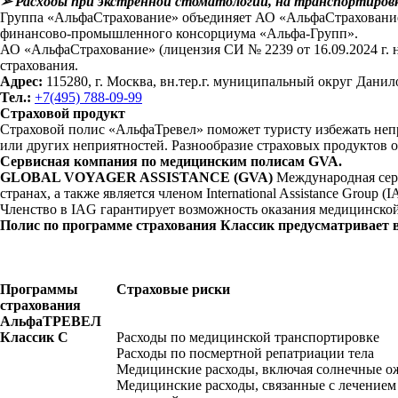
➢
Расходы при экстренной стоматологии, на транспортировк
Группа «АльфаСтрахование» объединяет АО «АльфаСтрахован
финансово-промышленного консорциума «Альфа-Групп».
АО «АльфаСтрахование» (лицензия
СИ № 2239 от 16.09.2024 г.
страхования.
Адрес:
115280, г. Москва, вн.тер.г. муниципальный округ Данило
Тел.:
+7(495) 788-09-99
Страховой продукт
Страховой полис «АльфаТревел» поможет туристу избежать непр
или других неприятностей. Разнообразие страховых продуктов 
Сервисная компания по медицинским полисам GVA.
GLOBAL VOYAGER ASSISTANCE (GVA)
Международная серв
странах, а также является членом International Assistance Group (I
Членство в IAG гарантирует возможность оказания медицинско
Полис по программе страхования Классик предусматривает в
Программы
Страховые риски
страхования
АльфаТРЕВЕЛ
Классик С
Расходы по медицинской транспортировке
Расходы по посмертной репатриации тела
Медицинские расходы, включая солнечные о
Медицинские расходы, связанные с лечением