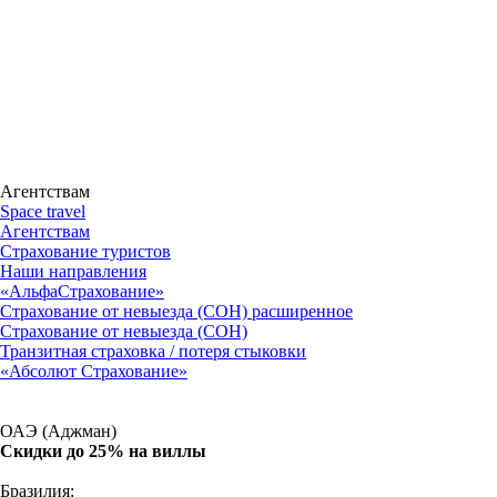
Агентствам
Space travel
Агентствам
Страхование туристов
Наши направления
«АльфаСтрахование»
Страхование от невыезда (СОН) расширенное
Страхование от невыезда (СОН)
Транзитная страховка / потеря стыковки
«Абсолют Страхование»
ОАЭ (Аджман)
Скидки до 25% на виллы
Бразилия: