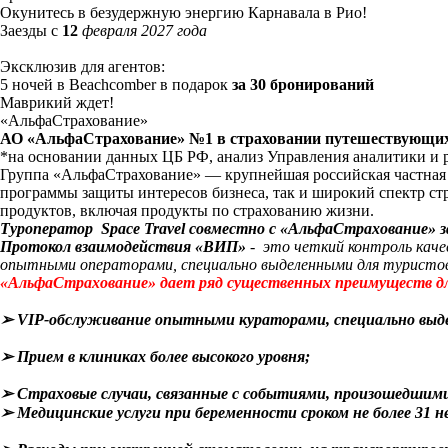
Окунитесь в безудержную энергию Карнавала в Рио!
Заезды с
12
февраля 2027 года
Эксклюзив для агентов:
5 ночей в Beachcomber в подарок
за 30 бронирований
Маврикий ждет!
«АльфаСтрахование»
АО «АльфаСтрахование» №1 в страховании путешествующих*
*на основании данных ЦБ РФ, анализ Управления аналитики и ра
Группа «АльфаСтрахование» — крупнейшая российская частная 
программы защиты интересов бизнеса, так и широкий спектр стр
продуктов, включая продукты по страхованию жизни.
Туроператор Space Travel совместно с «АльфаСтрахование»
Протокол взаимодействия «ВИП»
- это четкий контроль каче
опытными операторами, специально выделенными для туристов 
«АльфаСтрахование» дает ряд существенных преимуществ для
➢
VIP-обслуживание опытными кураторами, специально выдел
➢
Прием в клиниках более высокого уровня;
➢
Страховые случаи, связанные с событиями, произошедшими
➢
Медицинские услуги при беременности сроком не более 31 н