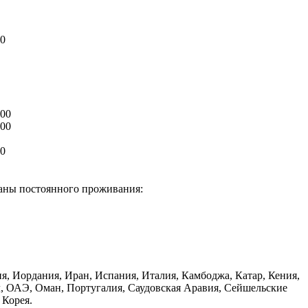
00
000
000
00
раны постоянного проживания:
ия, Иордания, Иран, Испания, Италия, Камбоджа, Катар, Кения,
л, ОАЭ, Оман, Португалия, Саудовская Аравия, Сейшельские
 Корея.