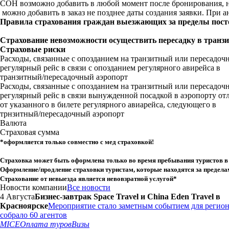
СОН возможно добавить в любой момент после бронирования, но н
можно добавить в заказ не позднее даты создания заявки. П
ри а
Правила страхования граждан выезжающих за пределы пост
Страхование невозможности осуществить пересадку в транз
Страховые риски
Расходы, связанные с опозданием на транзитный или пересадоч
регулярный рейс в связи с опозданием регулярного авирейса в
транзитный/пересадочный аэропорт
Расходы, связанные с опозданием на транзитный или пересадоч
регулярный рейс в связи вынужденной посадкой в аэропорту о
от указанного в билете регулярного авиарейса, следующего в
трнзитный/пересадочный аэропорт
Валюта
Страховая сумма
*оформляется только совместно с мед страховкой!
Страховка может быть оформлена только во время пребывания туристов в 
Оформление/продление страховки туристам, которые находятся за предела
Страхование от невыезда является невовзратной услугой*
Новости компании
Все новости
4 Августа
Бизнес-завтрак Space Travel и China Eden Travel в
Красноярске
Мероприятие стало заметным событием для регион
собрало 60 агентов
MICE
Оплата туров
Визы