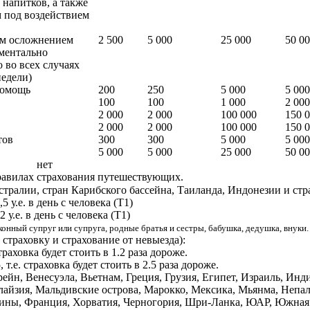
напитков, а также
 под воздействием
ым осложнением
2 500
5 000
25 000
50 0
ментально
 во всех случаях
недели)
помощь
200
250
5 000
5 000
100
100
1 000
2 000
2 000
2 000
100 000
150 
2 000
2 000
100 000
150 
тов
300
300
5 000
5 000
5 000
5 000
25 000
50 0
нет
равилах страхования путешествующих.
тралии, стран Карибского бассейна, Таиланда, Индонезии и ст
 у.е. в день с человека (Т1)
у.е. в день с человека (Т1)
аконный супруг или супруга, родные братья и сестры, бабушка, дедушка, внуки.
раховку и страхование от невыезда):
раховка будет стоить в 1.2 раза дороже.
.е. страховка будет стоить в 2.5 раза дороже.
ейн, Венесуэла, Вьетнам, Греция, Грузия, Египет, Израиль, Инд
алайзия, Мальдивские острова, Марокко, Мексика, Мьянма, Непа
ппины, Франция, Хорватия, Черногория, Шри-Ланка, ЮАР, Южная