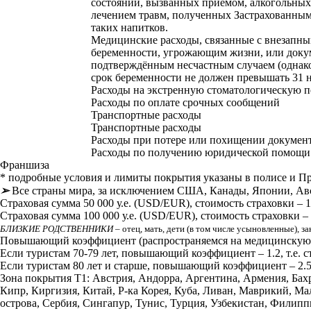
состояний, вызванных приемом, алкогольных 
лечением травм, полученных Застрахованным
таких напитков.
Медицинские расходы, связанные с внезапн
беременности, угрожающим жизни, или доку
подтверждённым несчастным случаем (однако
срок беременности не должен превышать 31 
Расходы на экстренную стоматологическую 
Расходы по оплате срочных сообщений
Транспортные расходы
Транспортные расходы
Расходы при потере или похищении докумен
Расходы по получению юридической помощи
Франшиза
* подробные условия и лимиты покрытия указаны в полисе и П
➢
Все страны мира, за исключением США, Канады, Японии, Авс
Страховая сумма 50 000 у.е. (USD/EUR), стоимость страховки – 1,5
Страховая сумма 100 000 у.е. (USD/EUR), стоимость страховки – 2 
БЛИЗКИЕ РОДСТВЕННИКИ
– отец, мать, дети (в том числе усыновленные), з
Повышающий коэффициент (распространяемся на медицинскую ст
Если туристам 70-79 лет, повышающий коэффициент – 1.2, т.е. ст
Если туристам 80 лет и старше, повышающий коэффициент – 2.5, т
Зона покрытия Т1: Австрия, Андорра, Аргентина, Армения, Бахр
Кипр, Киргизия, Китай, Р-ка Корея, Куба, Ливан, Маврикий, М
острова, Сербия, Сингапур, Тунис, Турция, Узбекистан, Фили