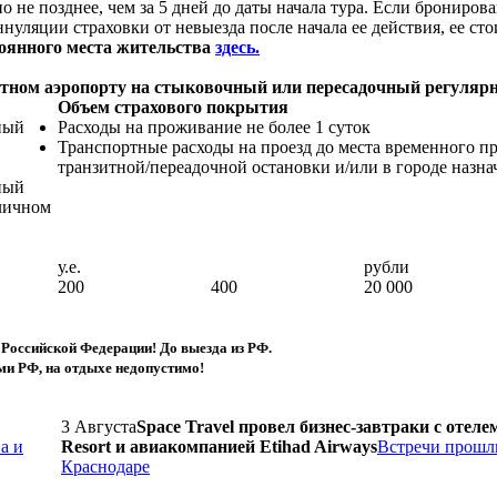
е позднее, чем за 5 дней до даты начала тура. Если бронирован
ннуляции страховки от невыезда после начала ее действия, ее сто
оянного места жительства
здесь
.
итном аэропорту на стыковочный или пересадочный регуляр
Объем страхового покрытия
ный
Расходы на проживание не более 1 суток
Транспортные расходы на проезд до места временного п
транзитной/переадочной остановки и/или в городе назна
ный
тличном
у.е.
рубли
200
400
20 000
Российской Федерации! До выезда из РФ.
ми РФ, на отдыхе недопустимо!
3 Августа
Space Travel провел бизнес-завтраки с отеле
а и
Resort и авиакомпанией Etihad Airways
Встречи прошл
Краснодаре