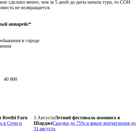
ие сделано менее, чем за 5 дней до даты начала тура, то СОН
имость не возвращается.
ный авиарейс*
ребывания в городе
чения
40 000
м Reethi Faru
3 Августа
Летний фестиваль шопинга в
и в Сочи и
Шардже
Скидки до 75% и яркие впечатления до
31 августа