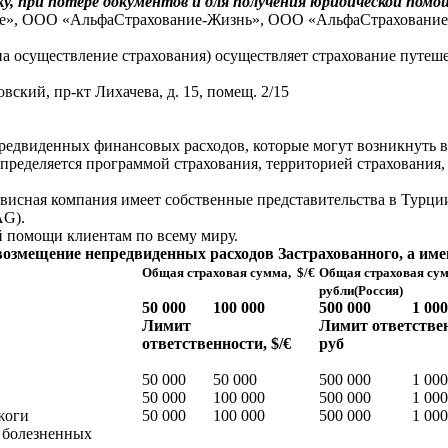
у, при потере документов и для получения юридической помо
ие», ООО «АльфаСтрахование-Жизнь», ООО «АльфаСтрахование
на осуществление страхования) осуществляет страхование путеш
вский, пр-кт Лихачева, д. 15, помещ. 2/15
едвиденных финансовых расходов, которые могут возникнуть во 
определяется программой страхования, территорией страхования
исная компания имеет собственные представительства в Турции
AG).
й помощи клиентам по всему миру.
озмещение непредвиденных расходов Застрахованного, а име
Общая страховая сумма, $/€
Общая страховая сум
рубли
(Россия)
50 000
100 000
500 000
1 000
Лимит
Лимит ответстве
ответственности, $/€
руб
50 000
50 000
500 000
1 000
50 000
100 000
500 000
1 000
жоги
50 000
100 000
500 000
1 000
 болезненных