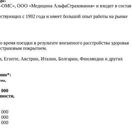
щи!
-ОМС», ООО «Медицина АльфаСтрахования» и входит в состав
ествующих с 1992 года и имеет большой опыт работы на рынке
время поездки в результате внезапного расстройства здоровья
, страховым покрытием.
, Египте, Австрии, Италии, Болгарии, Финляндии и других
нно*:
ма,
 000
нности,
 000
 000
 000