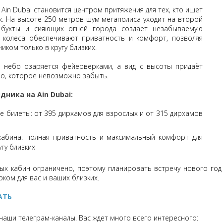
Ain Dubai становится центром притяжения для тех, кто ищет
. На высоте 250 метров шум мегаполиса уходит на второй
 бухты и сияющих огней города создаёт незабываемую
 колеса обеспечивают приватность и комфорт, позволяя
иком только в кругу близких.
 небо озаряется фейерверками, а вид с высоты придаёт
о, которое невозможно забыть.
дника на Ain Dubai:
е билеты: от 395 дирхамов для взрослых и от 315 дирхамов
кабина: полная приватность и максимальный комфорт для
угу близких
ых кабин ограничено, поэтому планировать встречу нового год
ком для вас и ваших близких.
АТЬ
наши телеграм-каналы. Вас ждет много всего интересного: