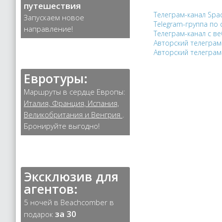
путешествия
Телеграм-канал Spac
Запускаем новое
Telegram-группа по
направление!
Телеграм-канал с в
Авторский телеграм
Авторский телеграм
Евротуры:
Маршруты в сердце Европы:
Италия, Франция, Испания,
Великобритания и Венгрия
.
Бронируйте выгодно!
Эксклюзив для
агентов:
5 ночей в Beachcomber в
за 30
подарок