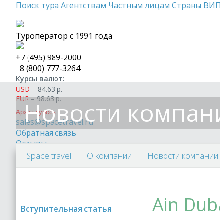
Поиск тура
Агентствам
Частным лицам
Страны
ВИП
Туроператор с 1991 года
+7 (495)
989-2000
8 (800)
777-3264
Курсы валют:
USD
–
84.63
р.
EUR
–
98.63
р.
Новости компан
Архив курсов
sales@spacetravel.ru
Обратная связь
Отзывы
Space travel
О компании
Новости компании
Ain Dub
Вступительная статья