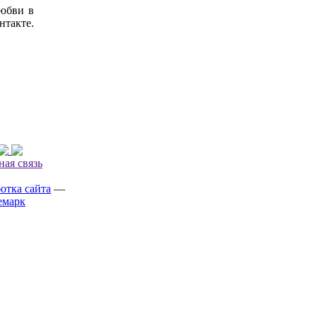
юбви в
нтакте.
ная связь
отка сайта
—