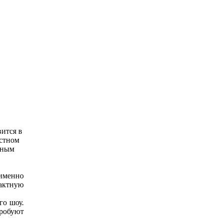
вится в
естном
ошным
 именно
актную
го шоу.
пробуют