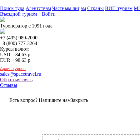
Поиск тура
Агентствам
Частным лицам
Страны
ВИП-туризм
MI
Въездной туризм
Войти
Туроператор с 1991 года
+7 (495)
989-2000
8 (800)
777-3264
Курсы валют:
USD
–
84.63
р.
EUR
–
98.63
р.
Архив курсов
sales@spacetravel.ru
Обратная связь
Отзывы
Есть вопрос? Напишите нам
Закрыть