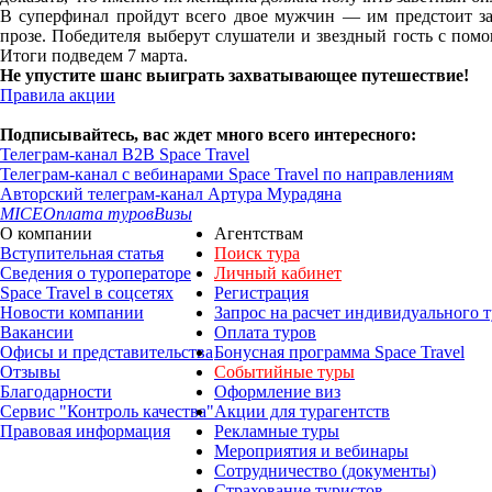
В суперфинал пройдут всего двое мужчин — им предстоит за
прозе. Победителя выберут слушатели и звездный гость с помо
Итоги подведем 7 марта.
Не упустите шанс выиграть захватывающее путешествие!
Правила акции
Подписывайтесь, вас ждет много всего интересного:
Телеграм-канал B2B Space Travel
Телеграм-канал с вебинарами Space Travel по направлениям
Авторский телеграм-канал Артура Мурадяна
MICE
Оплата туров
Визы
О компании
Агентствам
Вступительная статья
Поиск тура
Сведения о туроператоре
Личный кабинет
Space Travel в соцсетях
Регистрация
Новости компании
Запрос на расчет индивидуального т
Вакансии
Оплата туров
Офисы и представительства
Бонусная программа Space Travel
Отзывы
Событийные туры
Благодарности
Оформление виз
Сервис "Контроль качества"
Акции для турагентств
Правовая информация
Рекламные туры
Мероприятия и вебинары
Сотрудничество (документы)
Страхование туристов