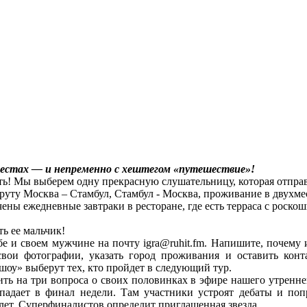
естах — и непременно с хештегом «путешествие»!
сть! Мы выберем одну прекрасную слушательницу, которая отпра
шруту Москва – Стамбул, Стамбул - Москва, проживание в двухм
лючены ежедневные завтраки в ресторане, где есть терраса с роск
ь ее мальчик!
бе и своем мужчине на почту igra@ruhit.fm. Напишите, почему
вои фотографии, указать город проживания и оставить конт
оу» выберут тех, кто пройдет в следующий тур.
ть на три вопроса о своих половинках в эфире нашего утренне
падает в финал недели. Там участники устроят дебаты и по
лет. Суперфиналистов определит приглашенная звезда.