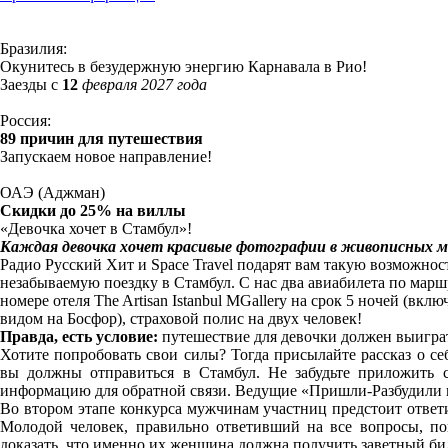
Бразилия:
Окунитесь в безудержную энергию Карнавала в Рио!
Заезды с
12
февраля 2027 года
Россия:
89 причин для путешествия
Запускаем новое направление!
ОАЭ (Аджман)
Скидки до 25% на виллы
«Девочка хочет в Стамбул»!
Каждая девочка хочет красивые фотографии в живописных м
Радио Русский Хит и Space Travel подарят вам такую возможно
незабываемую поездку в Стамбул. С нас два авиабилета по мар
номере отеля The Artisan Istanbul MGallery на срок 5 ночей (вк
видом на Босфор), страховой полис на двух человек!
Правда, есть условие:
путешествие для девочки должен выиграт
Хотите попробовать свои силы? Тогда присылайте рассказ о се
вы должны отправиться в Стамбул. Не забудьте приложить с
информацию для обратной связи. Ведущие «Пришли-Разбудили ш
Во втором этапе конкурса мужчинам участниц предстоит ответи
Молодой человек, правильно ответивший на все вопросы, по
доказать, что именно их женщина должна получить заветный би