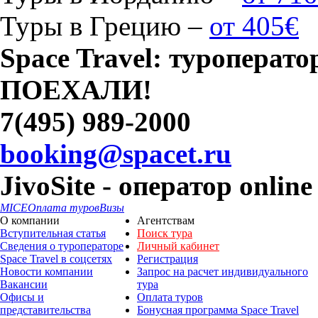
Туры в Грецию –
от 405€
Space Travel: туроперато
ПОЕХАЛИ!
7(495) 989-2000
booking@spacet.ru
JivoSite - оператор online
MICE
Оплата туров
Визы
О компании
Агентствам
Вступительная статья
Поиск тура
Сведения о туроператоре
Личный кабинет
Space Travel в соцсетях
Регистрация
Новости компании
Запрос на расчет индивидуального
Вакансии
тура
Офисы и
Оплата туров
представительства
Бонусная программа Space Travel