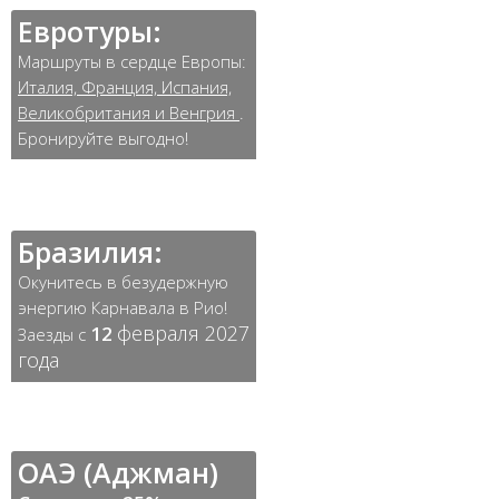
Евротуры:
Маршруты в сердце Европы:
Италия, Франция, Испания,
Великобритания и Венгрия
.
Бронируйте выгодно!
Бразилия:
Окунитесь в безудержную
энергию Карнавала в Рио!
февраля 2027
12
Заезды с
года
ОАЭ (Аджман)