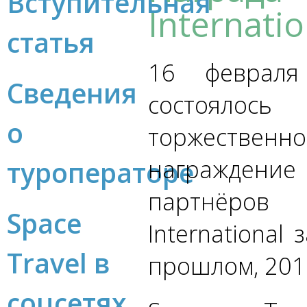
Вступительная
Архив курсов
Internatio
sales@spacetravel.ru
статья
Обратная связь
Отзывы
16 февраля
Сведения
состоялось
о
торжественно
награждени
туроператоре
партнёров
Space
International 
Travel в
прошлом, 2015
соцсетях