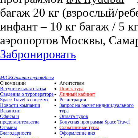
багаж 20 кг (взрослый/ребе
инфант – 10 кг багаж / 5 к
аэропортов Москвы, Сама
Забронировать
MICE
Оплата туров
Визы
О компании
Агентствам
Вступительная статья
Поиск тура
Сведения о туроператоре
Личный кабинет
Space Travel в соцсетях
Регистрация
Новости компании
Запрос на расчет индивидуального
Вакансии
тура
Офисы и
Оплата туров
представительства
Бонусная программа Space Travel
Отзывы
Событийные туры
Благодарности
Оформление виз