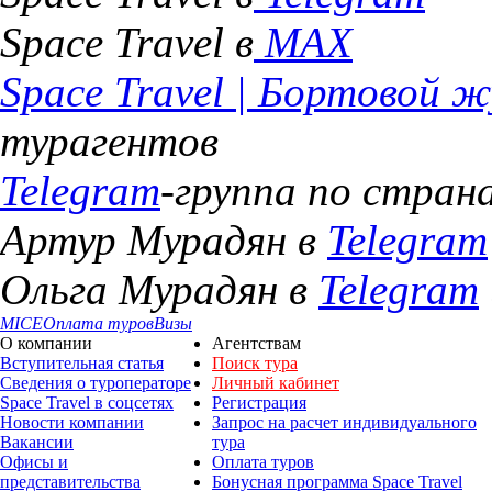
Space Travel в
MAX
Space Travel | Бортовой 
турагентов
Telegram
-группа по стра
Артур Мурадян в
Telegram
Ольга Мурадян в
Telegram
MICE
Оплата туров
Визы
О компании
Агентствам
Вступительная статья
Поиск тура
Сведения о туроператоре
Личный кабинет
Space Travel в соцсетях
Регистрация
Новости компании
Запрос на расчет индивидуального
Вакансии
тура
Офисы и
Оплата туров
представительства
Бонусная программа Space Travel