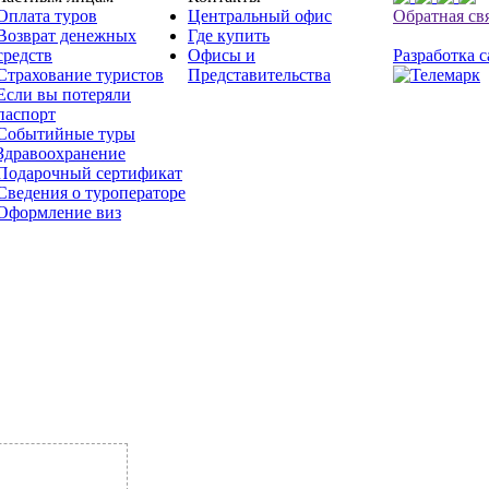
Оплата туров
Центральный офис
Обратная св
Возврат денежных
Где купить
средств
Офисы и
Разработка с
Страхование туристов
Представительства
Если вы потеряли
паспорт
Событийные туры
Здравоохранение
Подарочный сертификат
Сведения о туроператоре
Оформление виз