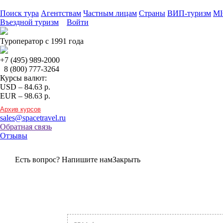
Поиск тура
Агентствам
Частным лицам
Страны
ВИП-туризм
MI
Въездной туризм
Войти
Туроператор с 1991 года
+7 (495)
989-2000
8 (800)
777-3264
Курсы валют:
USD
–
84.63
р.
EUR
–
98.63
р.
Архив курсов
sales@spacetravel.ru
Обратная связь
Отзывы
Есть вопрос? Напишите нам
Закрыть