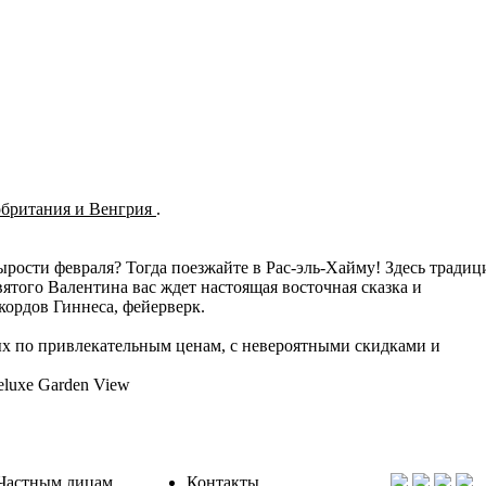
обритания и Венгрия
.
рости февраля? Тогда поезжайте в Рас-эль-Хайму! Здесь традиц
ятого Валентина вас ждет настоящая восточная сказка и
кордов Гиннеса, фейерверк.
х по привлекательным ценам, с невероятными скидками и
eluxe Garden View
Частным лицам
Контакты