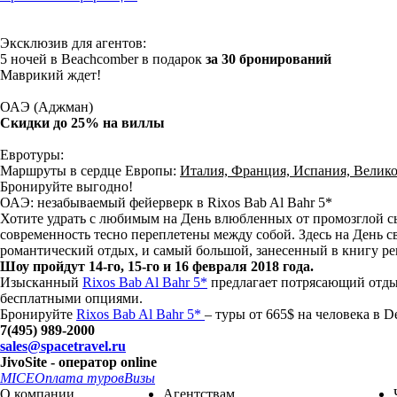
Эксклюзив для агентов:
5 ночей в Beachcomber в подарок
за 30 бронирований
Маврикий ждет!
ОАЭ (Аджман)
Скидки до 25% на виллы
Евротуры:
Маршруты в сердце Европы:
Италия, Франция, Испания, Велик
Бронируйте выгодно!
ОАЭ: незабываемый фейерверк в Rixos Bab Al Bahr 5*
Хотите удрать с любимым на День влюбленных от промозглой сы
современность тесно переплетены между собой. Здесь на День св
романтический отдых, и самый большой, занесенный в книгу ре
Шоу пройдут 14-го, 15-го и 16 февраля 2018 года.
Изысканный
Rixos Bab Al Bahr 5*
предлагает потрясающий отды
бесплатными опциями.
Бронируйте
Rixos Bab Al Bahr 5*
– туры от 665$ на человека в D
7(495) 989-2000
sales@spacetravel.ru
JivoSite - оператор online
MICE
Оплата туров
Визы
О компании
Агентствам