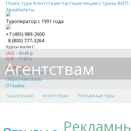
Поиск тура
Агентствам
Частным лицам
Страны
ВИП-
Авиабилеты
Туроператор с 1991 года
+7 (495)
989-2000
8 (800)
777-3264
Курсы валют:
USD
–
83.85
р.
EUR
–
97.82
р.
Агентствам
Архив курсов
sales@spacetravel.ru
Обратная связь
Отзывы
Space travel
Агентствам
Рекламные туры
Рекламны