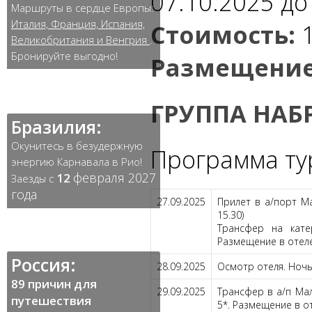
07.10.2025 до
Маршруты в сердце Европы:
Италия, Франция, Испания,
Стоимость:
Великобритания и Венгрия
.
Бронируйте выгодно!
Размещение
ГРУППА НАБ
Бразилия:
Окунитесь в безудержную
Программа ту
энергию Карнавала в Рио!
февраля 2027
12
Заезды с
года
27.09.2025
Прилет в а/порт М
15.30)
Трансфер на кат
Размещение в отеле
Россия:
28.09.2025
Осмотр отеля. Ночь
89 причин для
29.09.2025
Трансфер в а/п Мал
путешествия
5*. Размещение в от