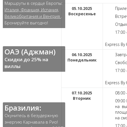
Маршруты в сердце Европы:
05.10.2025
Приле
Италия, Франция, Испания,
Воскресенье
Великобритания и Венгрия
.
Встре
Бронируйте выгодно!
Отдых
17:00 
Express By 
ОАЭ (Аджман)
06.10.2025
Завтра
Скидки до 25% на
Понедельник
Свобо
виллы
17:00
Express By 
07.10.2025
08:00 
Вторник
09:00
Бразилия:
на вы
площа
Окунитесь в безудержную
на см
энергию Карнавала в Рио!
17:00 