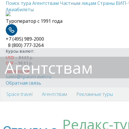
Поиск тура
Агентствам
Частным лицам
Страны
ВИП-
Авиабилеты
Туроператор с 1991 года
+7 (495)
989-2000
8 (800)
777-3264
Курсы валют:
USD
–
84.63
р.
Агентствам
EUR
–
98.63
р.
Архив курсов
sales@spacetravel.ru
Обратная связь
Отзывы
Space travel
Агентствам
Рекламные туры
Релакс-