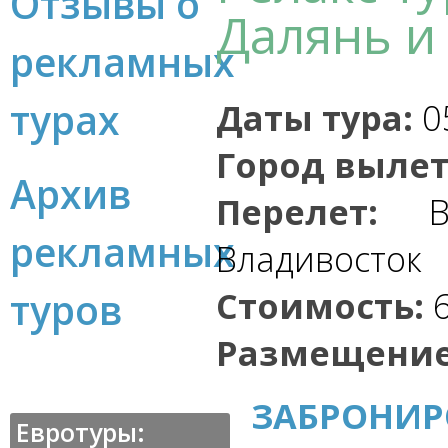
Отзывы о
Далянь и
рекламных
турах
Даты тура:
05
Город вылет
Архив
Перелет:
Вл
рекламных
Владивосток
Стоимость:
6
туров
Размещение
ЗАБРОНИР
Евротуры: