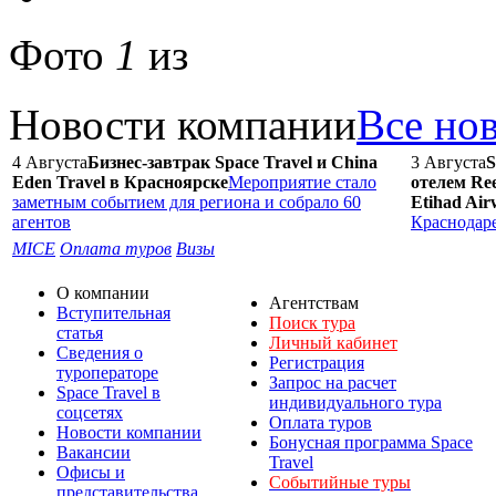
Фото
1
из
Новости компании
Все но
4 Августа
Бизнес-завтрак Space Travel и China
3 Августа
S
Eden Travel в Красноярске
Мероприятие стало
отелем Ree
заметным событием для региона и собрало 60
Etihad Air
агентов
Краснодар
MICE
Оплата туров
Визы
О компании
Агентствам
Вступительная
Поиск тура
статья
Личный кабинет
Сведения о
Регистрация
туроператоре
Запрос на расчет
Space Travel в
индивидуального тура
соцсетях
Оплата туров
Новости компании
Бонусная программа Space
Вакансии
Travel
Офисы и
Событийные туры
представительства