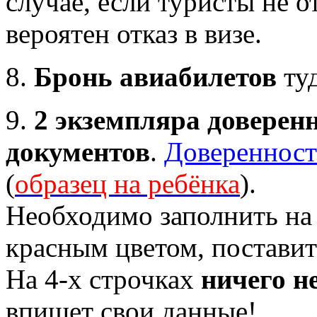
случае, если туристы не о
вероятен отказ в визе.
8.
Бронь авиабилетов
туд
9.
2 экземпляра доверенн
документов
.
Доверенност
(
образец на ребёнка
).
Необходимо заполнить на 
красным цветом, поставит
На 4-х строчках
ничего н
впишет свои данные!